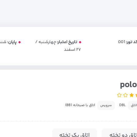
د تور:
001
تاریخ اعتبار:
چهارشنبه /
پایان:
شنبه / ۱
۲۷ اسفند
pol
DBL
اتاق با صبحانه (BB)
اتاق
سرویس
تاق دو تخته
اتاق یک تخته