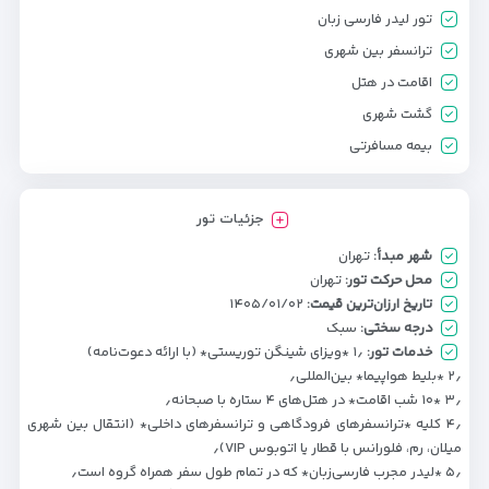
تور لیدر فارسی زبان
ترانسفر بین شهری
اقامت در هتل
گشت شهری
بیمه مسافرتی
جزئیات تور
شهر مبدأ:
تهران
محل حرکت تور:
تهران
تاریخ ارزان‌ترین قیمت:
۱۴۰۵/۰۱/۰۲
درجه سختی:
سبک
خدمات تور:
۱٫ *ویزای شینگن توریستی* (با ارائه دعوت‌نامه)
۲٫ *بلیط هواپیما* بین‌المللی٫
۳٫ *۱۰ شب اقامت* در هتل‌های ۴ ستاره با صبحانه٫
۴٫ کلیه *ترانسفرهای فرودگاهی و ترانسفرهای داخلی* (انتقال بین شهری
میلان، رم، فلورانس با قطار یا اتوبوس VIP)٫
۵٫ *لیدر مجرب فارسی‌زبان* که در تمام طول سفر همراه گروه است٫