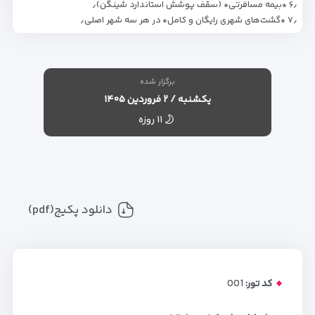
۶٫ *بیمه مسافرتی* (سقف پوشش استاندارد شینگن)٫
۷٫ *گشت‌های شهری رایگان و کامل* در هر سه شهر اصلی٫
برگزار شده
یکشنبه / ۲ فروردین ۱۴۰۵
۱۱ روزه
دانلود پکیج(pdf)
کد تور:
001