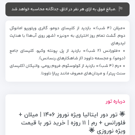
.مبالغ فوق به ازای هر نفر در اتاق، جداگانه محاسبه خواهد شد
*میلان (۴ شب):* بازدید از کلیسای دومو، گالری ویتوریو امانوئل
دوم. گشت تمام روز اختیاری به *ونیز* (شهر روی آب‌ها) با هدایت
لیدرهای
* *فلورانس (۲ شب):* بازدید از پل پونته وکیو، کلیسای جامع
(دومو)، و مجسمه داوود (از شاهکارهای رنسانس).
* *رم (۴ شب):* بازدید از کولوسئوم، فروم رومی، واتیکان (کلیسای
سنت پیتر)، و میدان‌های معروف مانند پیازا ناوونا.
درباره تور
🌟 تور دور ایتالیا ویژه نوروز ۱۴۰۶ | میلان +
فلورانس + رم | ۱۱ روزه | خرید تور با قیمت
ویژه نوروزی 🌟