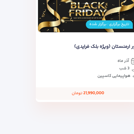
تاریخ برگزاری : برگزار شده
ر ارمنستان (ویژه بلک فرایدی)
آذر ماه
3 شب
هواپیمایی کاسپین
21,990,000
تومان