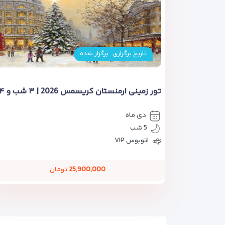
تاریخ برگزاری : برگزار شده
دی ماه
5 شب
اتوبوس VIP
25,900,000
تومان