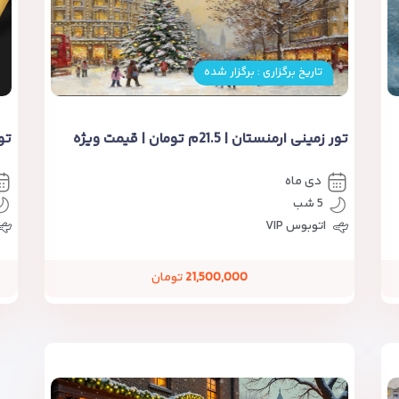
تاریخ برگزاری : برگزار شده
تور زمینی ارمنستان | 21.5م تومان | قیمت ویژه
تو
دی ماه
5 شب
اتوبوس VIP
21,500,000
تومان