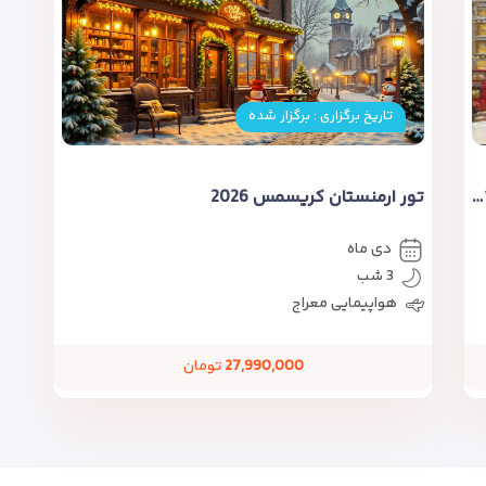
تاریخ برگزاری : برگزار شده
تور زمینی ارمنستان کریسمس 2026 | ۳ شب و ۴ روز دی 1404
تور ارمنستان کریسمس 2026
دی ماه
3 شب
هواپیمایی معراج
27,990,000
تومان