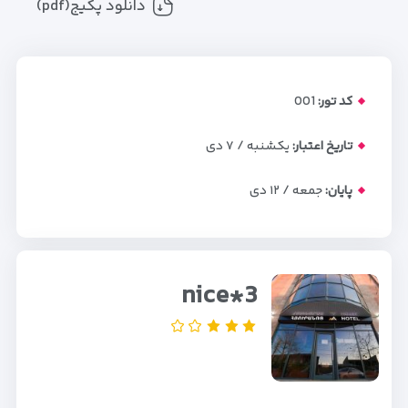
دانلود پکیج(pdf)
کد تور:
001
تاریخ اعتبار:
یکشنبه / ۷ دی
پایان:
جمعه / ۱۲ دی
nice*3