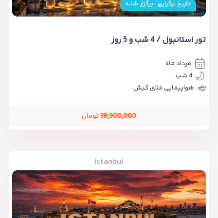
تاریخ برگزاری : برگزار شده
تور استانبول / 4 شب و 5 روز
مرداد ماه
4 شب
هواپیمایی فلای کیش
38,900,000
تومان
Istanbul