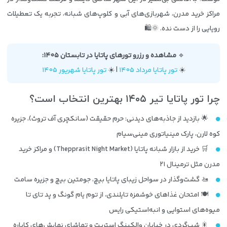
مراکز خرید مدرن، شهربازی‌های آبی و کلوپ‌های شبانه، تجربه یک تعطیلات
رویایی را از دست نده. 🌞🛍️
🔹
مشاهده و رزرو تورهای پاتایا در تابستان ۱۴۰۵:
☀️
تور پاتایا مرداد ۱۴۰۵
| ☀️
تور پاتایا شهریور ۱۴۰۵
چرا تور پاتایا تیر ۱۴۰۵ بهترین انتخاب است؟
🌟 بازدید از جاذبه‌های دیدنی: حرم حقیقت (سانکچری آف تروث)، جزیره
کوه لارن، پارک مینیاتوری مینی‌سیام
🛒 خرید از بازار شبانه پاتایا (Thepprasit Night Market) و مراکز خرید
مدرن مثل ترمینال ۲۱
🚤 گشت‌وگذار در سواحل زیبای پاتایا بیچ، جومتین بیچ و جزیره سامت
🍽️ امتحان غذاهای خوشمزه تایلندی، از توم یام گونگ و پد تای تا
میوه‌های استوایی و انبه‌استیکی رایس
🎇 شب‌گردی در خیابان والکینگ استریت و تماشای نمایش‌های کاباره