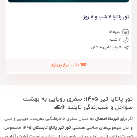
تور پاتایا ۷ شب و ۸ روز
تیرماه
7 شب
هواپیمایی ماهان
150
دلار + نرخ پروازی
تور پاتایا تیر ۱۴۰۵؛ سفری رویایی به بهشت
سواحل و شب‌زندگی تایلند ✈️🌊
اگر برای
تیرماه امسال
به دنبال سفری خاطره‌انگیز، تفریحات دریایی و حس
و حال مهمونی‌های ساحلی هستی،
تور تیر پاتایا تابستان ۱۴۰۵
مخصوص
توست! با اقامتی بی‌نظیر در این شهر ساحلی تایلند و فرصت گشت‌وگذار در