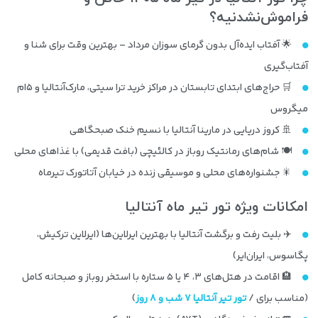
فراموش‌نشدنیه؟
🌟 آفتاب ایده‌آل بدون گرمای سوزان مرداد – بهترین وقت برای شنا و
آفتاب‌گیری
🛒 حراج‌های ابتدای تابستان در مراکز خرید ترا سیتی، مارک‌آنتالیا و ۵‌ام
میگروس
🚢 کروز دریایی در مارینا آنتالیا با نسیم خنک صبحگاهی
🍽️ شام‌های رمانتیک روباز در کالئیچی (بافت قدیمی) با غذاهای محلی
🎇 جشنواره‌های محلی و موسیقی زنده در خیابان آتاتورک تیرماه
امکانات ویژه تور تیر ماه آنتالیا
✈️ بلیت رفت و برگشت آنتالیا با بهترین ایرلاین‌ها (ایرلاین ترکیش،
پگاسوس، ایران‌ایر)
🏨 اقامت در هتل‌های ۳، ۴ یا ۵ ستاره با استخر روباز و صبحانه کامل
(مناسب برای /
تور تیر آنتالیا
۷ شب و ۸ روز
)