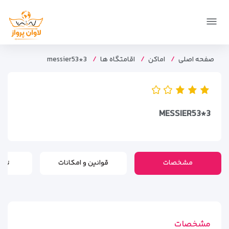
صفحه اصلی
اماکن
اقامتگاه ها
messier53*3
MESSIER53*3
مشخصات
قوانین و امکانات
تور
مشخصات