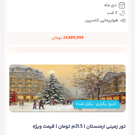
دی ماه
3 شب
هواپیمایی کاسپین
24,989,999
تومان
تاریخ برگزاری : برگزار شده
تور زمینی ارمنستان | 21.5م تومان | قیمت ویژه