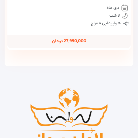
دی ماه
3 شب
هواپیمایی معراج
27,990,000
تومان