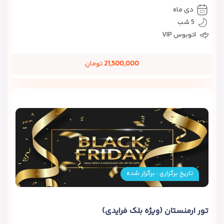
دی ماه
5 شب
اتوبوس VIP
21,500,000
تومان
تاریخ برگزاری : برگزار شده
تور ارمنستان (ویژه بلک فرایدی)