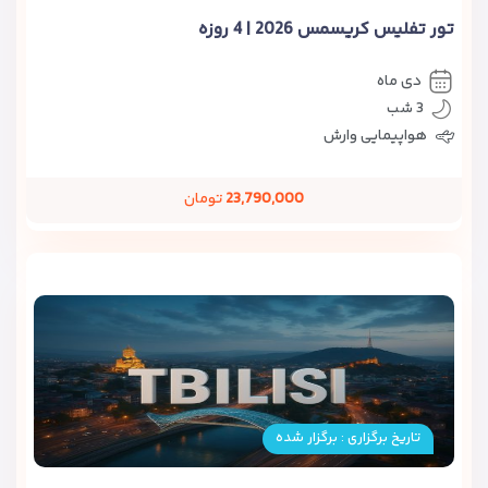
تور تفلیس کریسمس 2026 | 4 روزه
دی ماه
3 شب
هواپیمایی وارش
23,790,000
تومان
تاریخ برگزاری : برگزار شده