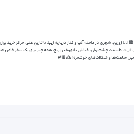
‍♂️ زوریخ، شهری در دامنه آلپ و کنار دریاچه زیبا، با تاریخ غنی، مراکز خرید 
‌اش تا طبیعت چشم‌نواز و خیابان بانهوف زوریخ، همه چیز برای یک سفر خاص آماده ا
رزمین ساعت‌ها و شکلات‌های خوشمزه! 🕰️🍫🚞