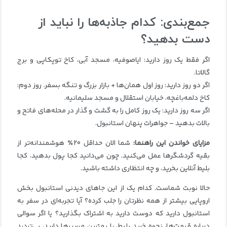
جمع‌بندی: کدام جاذبه‌ها را نباید از
دست بدهید؟
اگر فقط یک روز دارید: ایاصوفیه، مسجد آبی، کاخ توپکاپی و برج
گالاتا.
اگر دو روز دارید: روز اول همان‌ها + بازار بزرگ و تنگه بسفر. روز دوم:
کاخ دلمه‌باغچه، خیابان استقلال و مسجد سلیمانیه.
اگر سه روز دارید: یک روز کامل را به گشت و گذار در محله‌های فاتح و
بالات بدهید – جواهرات پنهان استانبول.
مزایای خواندن این راهنما
:
شما الان حداقل ۲۰٪ هوشمندانه‌تر از
بقیه گردشگرها عمل می‌کنید. چون می‌دانید کجا پول بدهید، کجا
بلیط آنلاین بخرید، و چه انتظاری داشته باشید.
حالا نوبت شماست. کدام یک از این جاهای دیدنی استانبول بخش
اروپایی بیشتر از همه نظرتان را جلب کرده؟ آیا تجربه‌ای در سفر به
استانبول دارید که دوست دارید به اشتراک بگذارید؟ یا اگر سوالی
درباره قیمت‌ها، نحوه خرید بلیط، یا بهترین مسیرها دارید، بی‌تردید