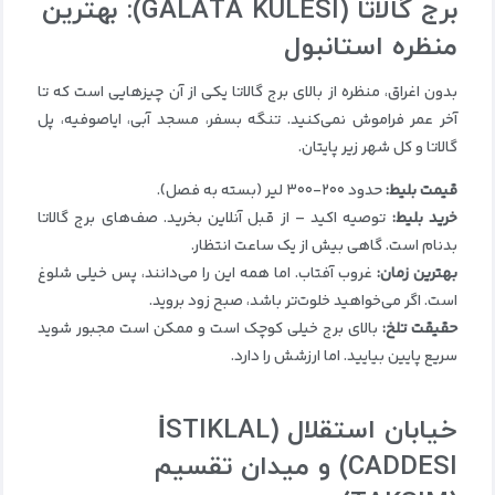
برج گالاتا
(GALATA KULESI):
بهترین
منظره استانبول
بدون اغراق، منظره از بالای برج گالاتا یکی از آن چیزهایی است که تا
آخر عمر فراموش نمی‌کنید. تنگه بسفر، مسجد آبی، ایاصوفیه، پل
گالاتا و کل شهر زیر پایتان.
قیمت بلیط
:
حدود ۲۰۰-۳۰۰ لیر (بسته به فصل).
خرید بلیط
:
توصیه اکید – از قبل آنلاین بخرید. صف‌های برج گالاتا
بدنام است. گاهی بیش از یک ساعت انتظار.
بهترین زمان
:
غروب آفتاب. اما همه این را می‌دانند، پس خیلی شلوغ
است. اگر می‌خواهید خلوت‌تر باشد، صبح زود بروید.
حقیقت تلخ
:
بالای برج خیلی کوچک است و ممکن است مجبور شوید
سریع پایین بیایید. اما ارزشش را دارد.
خیابان استقلال
(İSTIKLAL
CADDESI)
و میدان تقسیم