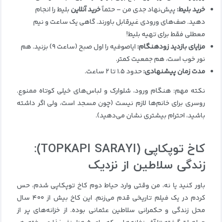
خرید بلیط
:
پیش‌نهاد جدی من – حتماً
خرید آنلاین
بلیط را انجام
دهید. صف‌های ورودی غیرقابل باورند. گاهی یک ساعت و نیم
معطلی فقط برای تهیه بلیط!
مزایای بازدید زودهنگام
:
ایاصوفیه را اول صبح (ساعت ۹) بزنید. هم
نور خوب است، هم جمعیت کمتر.
مدت زمان پیشنهادی
:
حدود ۱.۵ تا ۲ ساعت.
نکته مهم: هنگام ورود، شلوارک و لباس‌های خیلی کوتاه ممنوع.
روسری برای خانم‌ها لازم نیست (چون مسجد است، ولی اگر داشته
باشید، احترام بیشتری نشان می‌دهید).
کاخ توپکاپی
(TOPKAPI SARAYI):
زندگی سلاطین از نزدیک
باور کنید یا نه، من وقتی وارد حیاط دوم کاخ توپکاپی شدم، حس
کردم در یک فیلم تاریخی قدم می‌زنم. این کاخ بیش از ۴۰۰ سال
محل زندگی و حکمرانی سلاطین عثمانی بوده. از خزانه‌های پر از