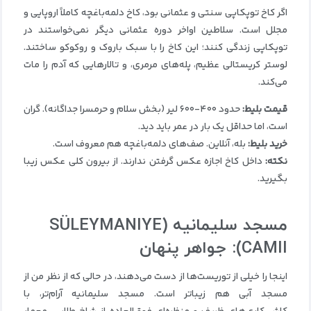
اگر کاخ توپکاپی سنتی و عثمانی بود، کاخ دلمه‌باغچه کاملاً اروپایی و
مجلل است. سلاطین اواخر دوره عثمانی دیگر نمی‌خواستند در
توپکاپی زندگی کنند؛ این کاخ را با سبک باروک و روکوکو ساختند.
لوستر کریستالی عظیم، پله‌های مرمری، و تالارهایی که آدم را مات
می‌کند.
قیمت بلیط
:
حدود ۴۰۰-۶۰۰ لیر (بخش سلام و حرمسرا جداگانه). گران
است، اما حداقل یک بار در عمر باید دید.
خرید بلیط
:
بله، آنلاین. صف‌های دلمه‌باغچه هم معروف است.
نکته
:
داخل کاخ اجازه عکس گرفتن ندارند. از بیرون کلی عکس زیبا
بگیرید.
مسجد سلیمانیه
(SÜLEYMANIYE
CAMII):
جواهر پنهان
اینجا را خیلی از توریست‌ها از دست می‌دهند، در حالی که از نظر من از
مسجد آبی هم زیباتر است. مسجد سلیمانیه آرام‌تر، با