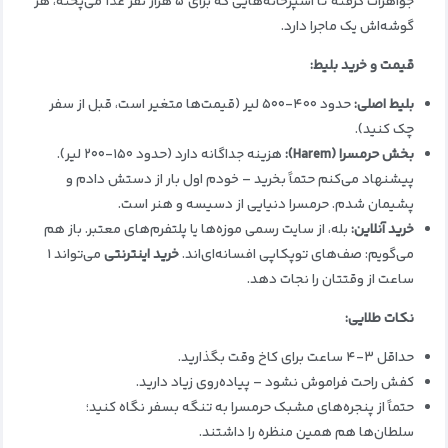
جواهرات گرفته تا آشپزخانه‌هایی که برای ۵ هزار نفر غذا می‌پخته، هر
گوشه‌اش یک ماجرا دارد.
قیمت و خرید بلیط
:
بلیط اصلی
:
حدود ۴۰۰-۵۰۰ لیر (قیمت‌ها متغیر است، قبل از سفر
چک کنید).
بخش حرمسرا
(Harem):
هزینه جداگانه دارد (حدود ۱۵۰-۲۰۰ لیر).
پیشنهاد می‌کنم حتماً بخرید – خودم اول بار از دستش دادم و
پشیمان شدم. حرمسرا دنیایی از دسیسه و هنر است.
خرید آنلاین
:
بله، از سایت رسمی موزه‌ها یا پلتفرم‌های معتبر. باز هم
می‌گویم: صف‌های توپکاپی افسانه‌ای‌اند.
خرید اینترنتی
می‌تواند ۱
ساعت از وقتتان را نجات دهد.
نکات طلایی
:
حداقل ۳-۴ ساعت برای کاخ وقت بگذارید.
کفش راحت فراموش نشود – پیاده‌روی زیاد دارید.
حتماً از پنجره‌های مشبک حرمسرا به تنگه بسفر نگاه کنید؛
سلطان‌ها هم همین منظره را داشتند.