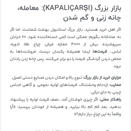
بازار بزرگ
(KAPALIÇARŞI):
معامله،
چانه زنی و گم شدن
اگر اهل خرید هستید، بازار بزرگ استانبول بهشت شماست. اما اگر
نه، صادقانه بگویم: ممکن است کمی خسته‌کننده شود. ۶۰ خیابان
سرپوشیده، بیش از ۴۰۰۰ مغازه، فرش، چراغ، طلا، ادویه،
لباس…
قیمت‌ها
اینجا همیشه یکسان نیست. فروشنده‌ها به
محض دیدن گردشگر، قیمت را دو برابر می‌کنند. پس چانه زدن یادتان
نرود.
مزایای خرید از بازار بزرگ
:
تنوع بالا و امکان دیدن صنایع دستی اصیل.
معایب
:
ازدحام وحشتناک، قیمت‌های اولیه نجومی، و گاهی اجناس
چینی به جای ترکی.
راهکار عملی
:
اگر چیزی خوشتان آمد، نصف قیمت اولیه را پیشنهاد
بدهید. بعد کم کم بالا بیایید. و همیشه از خودتان بپرسید: «آیا
واقعاً به این چراغ نیاز دارم؟»