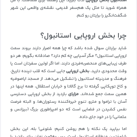
استانبول بخش اروپایی
لذت ببرید، این راهنما برای شماست. با من
همراه شوید تا مثل یک هم‌سفر قدیمی، نقشه‌ی واقعی این شهر
شگفت‌انگیز را برایتان رو کنم.
چرا بخش اروپایی استانبول؟
شاید برایتان سوال شده باشد که چرا همه اصرار دارند بروند سمت
اروپایی استانبول؟ مگر آسیایی چه کم دارد؟ صادقانه بگویم: هر دو
طرف زیبایی‌های منحصربه‌فردی دارند، اما اگر اولین سفرتان است یا
وقت محدودی دارید،
بخش اروپایی
جایی است که قلب تپنده تاریخ،
فرهنگ و مدرنیته استانبول را تشکیل می‌دهد. از مسجد ایاصوفیه
و کاخ توپکاپی گرفته تا برج گالاتا و خیابان استقلال، همه اینها در
همین سمت جمع شده‌اند.
مزایای
بازدید از بخش اروپایی دسترسی
آسان با تراموا و مترو، تنوع خیره‌کننده رستوران‌ها، و البته فرصت
نفس کشیدن در فضایی است که دو امپراطوری بزرگ (بیزانس و
عثمانی) را در خود جای داده.
اما بیایید یک نکته را هم روشن کنیم: شلوغی! بله، این بخش
شلوغ‌ترین منطقه استانبول است. پس
بهترین
زمان برای بازدید را