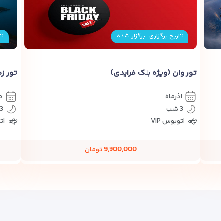
تاریخ برگزاری : برگزار شده
تا
تور وان (ویژه بلک فرایدی)
تور ز
اذرماه
م
3 شب
3 شب
اتوبوس VIP
اتو
9,900,000
تومان