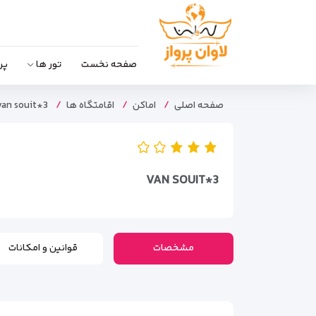
صفحه نخست
تور ها
پر
صفحه اصلی
اماکن
اقامتگاه ها
van souit*3
VAN SOUIT*3
مشخصات
قوانین و امکانات