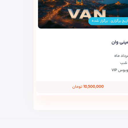
ریخ برگزاری : برگزار شده
مینی وان
رداد ماه
بوس VIP
10,500,000
تومان