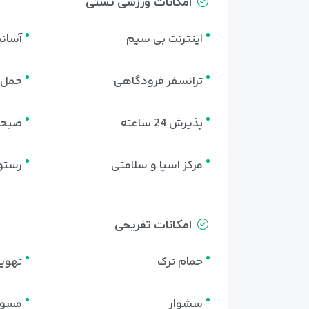
امکانات ورزشی تستی
اینترنت بی سیم
آسان
ترانسفر فرودگاهی
حمل چ
پذیرش 24 ساعته
صبحا
مرکز اسپا و سلامتی
رستو
امکانات تفریحی
حمام ترک
تهوی
سشوار
مسوا