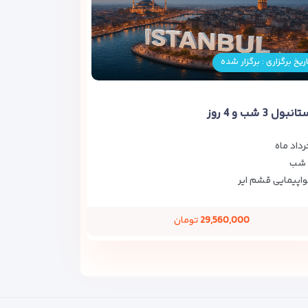
ریخ برگزاری : برگزار شده
ول 3 شب و 4 روز
رداد ماه
اپیمایی قشم ایر
29,560,000
تومان