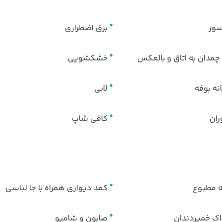
سور
برق اضطراری
مدان به اتاق و بالعکس
خشکشویی
نه بوفه
لابی
ران
کافی شاپ
ه مطبوع
کمد دیواری همراه با جا لباسی
ک خمیردندان
صابون و شامپو