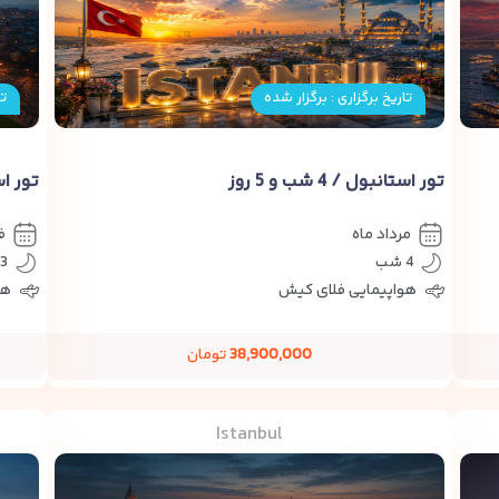
تاریخ برگزاری : برگزار شده
تا
تور استانبول / 4 شب و 5 روز
تور اس
مرداد ماه
ف
4 شب
3 شب
هواپیمایی فلای کیش
هو
38,900,000
تومان
Istanbul