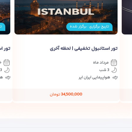
تاریخ برگزاری : برگزار شده
تا
تور استانبول تخفیفی | لحظه آخری
تور استانب
مرداد ماه
خ
3 شب
3 شب
هواپیمایی ایران ایر
هو
34,500,000
تومان