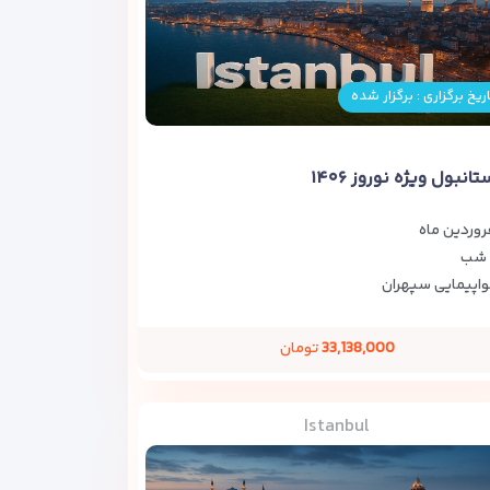
ریخ برگزاری : برگزار شده
تانبول ویژه نوروز ۱۴۰۶
روردین ماه
اپیمایی سپهران
33,138,000
تومان
Istanbul