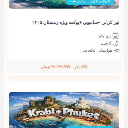
تاریخ برگزاری : برگزار شده
تور کرابی +سامویی +پوکت ویژه زمستان ۱۴۰۵
دی ماه
9 شب
هواپیمایی فلای دبی
690
دلار +
29,999,999
تومان