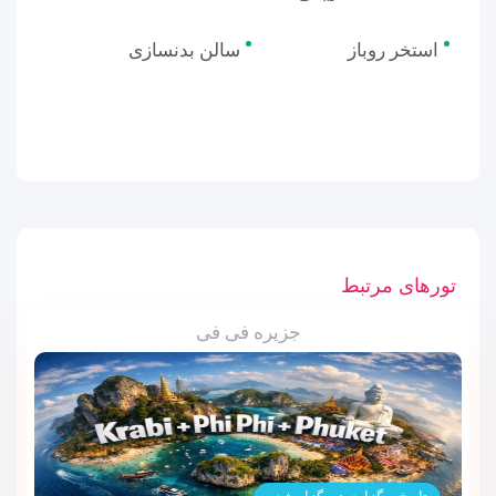
استخر روباز
سالن بدنسازی
تورهای مرتبط
جزیره فی فی