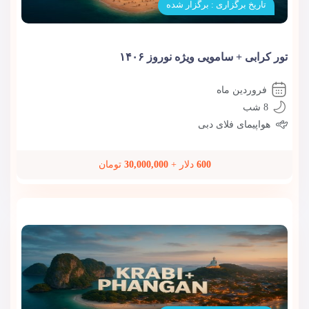
تاریخ برگزاری : برگزار شده
تور کرابی + سامویی ویژه نوروز ۱۴۰۶
فروردین ماه
8 شب
هواپیمای فلای دبی
600
دلار +
30,000,000
تومان