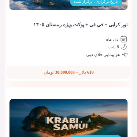
تاریخ برگزاری : برگزار شده
تور کرابی + فی فی + پوکت ویژه زمستان ۱۴۰۵
دی ماه
8 شب
هواپیمایی فلای دبی
610
دلار +
30,000,000
تومان