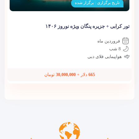
تاریخ برگزاری : برگزار شده
تور کرابی + جزیره پنگان ویژه نوروز ۱۴۰۶
فروردین ماه
8 شب
هواپیمایی فلای دبی
665
دلار +
30,000,000
تومان