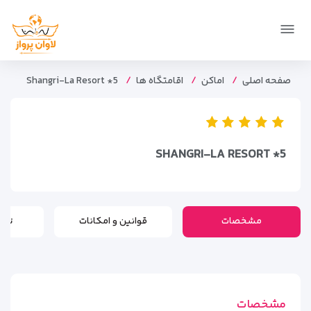
صفحه اصلی
اماکن
اقامتگاه ها
Shangri-La Resort *5
SHANGRI-LA RESORT *5
مشخصات
قوانین و امکانات
تور
مشخصات