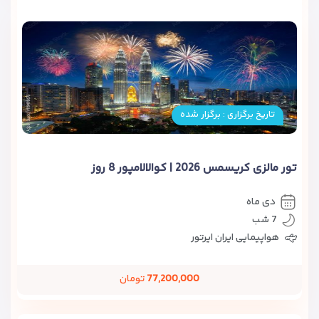
تاریخ برگزاری : برگزار شده
تور مالزی کریسمس 2026 | کوالالامپور 8 روز
دی ماه
7 شب
هواپیمایی ایران ایرتور
77,200,000
تومان