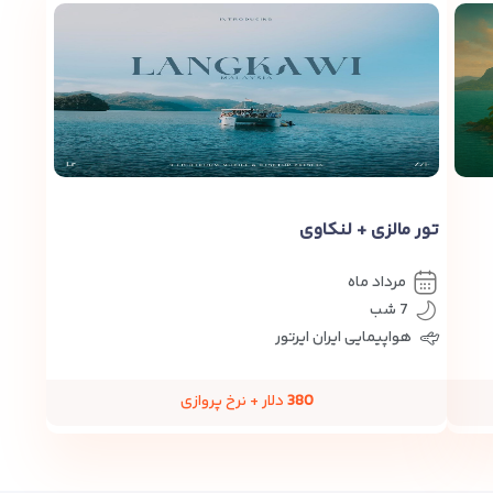
تور مالزی + لنکاوی
مرداد ماه
7 شب
هواپیمایی ایران ایرتور
380
دلار + نرخ پروازی