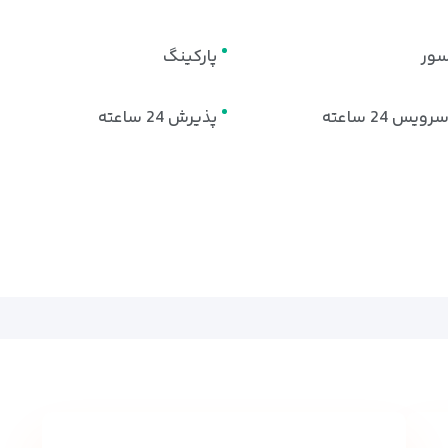
سور
پارکینگ
یس 24 ساعته
پذیرش 24 ساعته