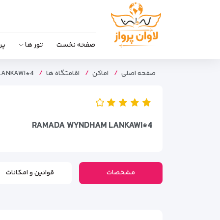
صفحه نخست
تور ها
پر
صفحه اصلی
اماکن
اقامتگاه ها
LANKAWI*4
RAMADA WYNDHAM LANKAWI*4
مشخصات
قوانین و امکانات