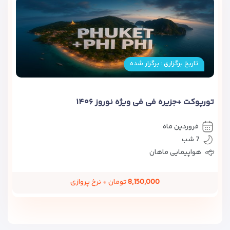
تاریخ برگزاری : برگزار شده
تورپوکت +جزیره فی فی ویژه نوروز ۱۴۰۶
فروردین ماه
7 شب
هواپیمایی ماهان
8,150,000
تومان + نرخ پروازی