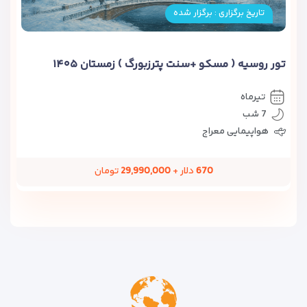
تاریخ برگزاری : برگزار شده
تور روسیه ( مسکو +سنت پترزبورگ ) زمستان ۱۴۰۵
تیرماه
7 شب
هواپیمایی معراج
670
دلار +
29,990,000
تومان