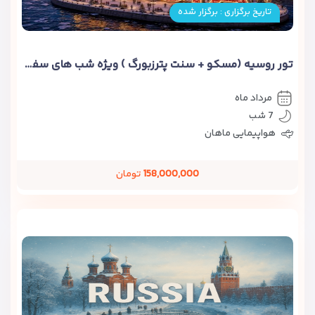
تاریخ برگزاری : برگزار شده
تور روسیه (مسکو + سنت پترزبورگ ) ویژه شب های سفید
مرداد ماه
7 شب
هواپیمایی ماهان
158,000,000
تومان