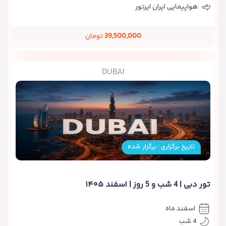
هواپیمایی ایران ایرتور
39,500,000
تومان
DUBAI
تاریخ برگزاری : برگزار شده
تور دبی | 4 شب و 5 روز | اسفند ۱۴۰۵
اسفند ماه
4 شب