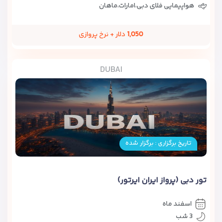
هواپیمایی فلای دبی،امارات،ماهان
1,050
دلار + نرخ پروازی
DUBAI
تاریخ برگزاری : برگزار شده
تور دبی (پرواز ایران ایرتور)
اسفند ماه
3 شب