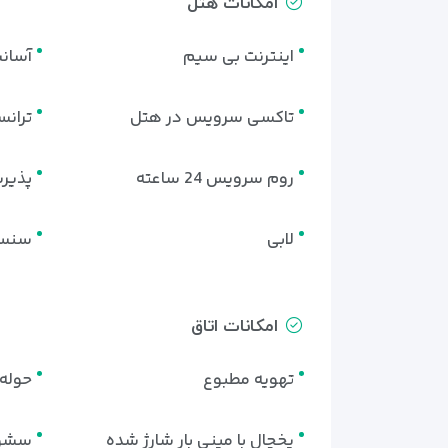
امکانات هتل
اینترنت بی سیم
آسان
تاکسی سرویس در هتل
تران
روم سرویس 24 ساعته
پذیرش 24 
لابی
سنسو
امکانات اتاق
تهویه مطبوع
حوله 
یخچال با مینی بار شارژ شده
سشوا