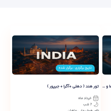
تاریخ برگزاری : برگزار شده
تور هند ویژه نوروز ۱۴۰۶| سفر به سرزمین رنگ‌ها و فرهنگ
تور هند ( دهلی +آگرا + جیپور )
خرداد ماه
7 شب
هواپیمایی ماهان