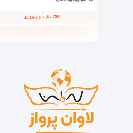
750
دلار + نرخ پروازی