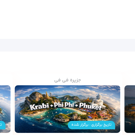
جزیره فی فی
تاریخ برگزاری : برگزار شده
تا