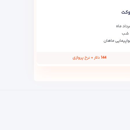
وکت
رداد ماه
اپیمایی ماهان
144
دلار + نرخ پروازی