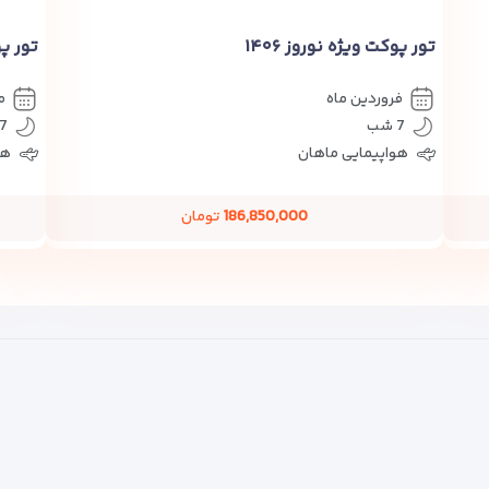
تور پوکت ویژه نوروز ۱۴۰۶
تور پ
فروردین ماه
م
7 شب
7 شب
هواپیمایی ماهان
هو
186,850,000
تومان