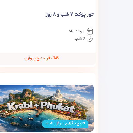
تور پوکت ۷ شب و ۸ روز
مرداد ماه
7 شب
145
دلار + نرخ پروازی
تاریخ برگزاری : برگزار شده