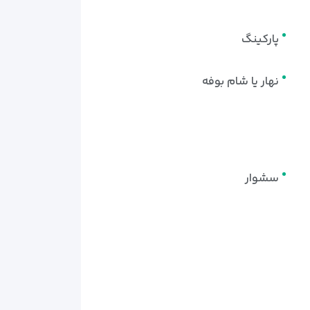
پارکینگ
نهار یا شام بوفه
سشوار