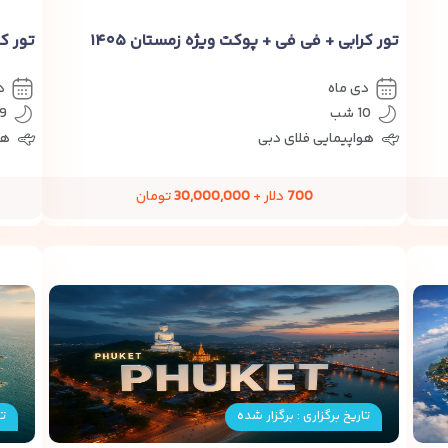
تور کرابی + فی فی + پوکت ویژه زمستان ۱۴۰۵
تور کر
دی ماه
د
10 شب
9 شب
هواپیمایی فلای دبی
هو
700
دلار +
30,000,000
تومان
تاریخ برگزاری : برگزار شده
تا