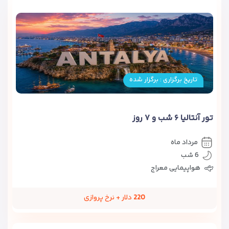
تاریخ برگزاری : برگزار شده
تور آنتالیا ۶ شب و ۷ روز
مرداد ماه
6 شب
هواپیمایی معراج
220
دلار + نرخ پروازی