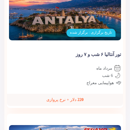
تاریخ برگزاری : برگزار شده
تور آنتالیا ۶ شب و ۷ روز
مرداد ماه
6 شب
هواپیمایی معراج
220
دلار + نرخ پروازی