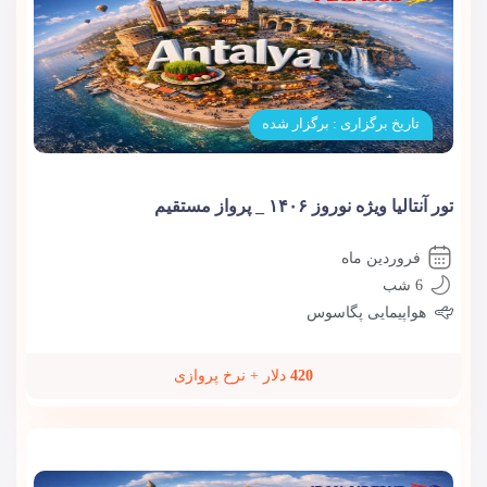
تاریخ برگزاری : برگزار شده
تور آنتالیا ویژه نوروز ۱۴۰۶ _ پرواز مستقیم
فروردین ماه
6 شب
هواپیمایی پگاسوس
420
دلار + نرخ پروازی