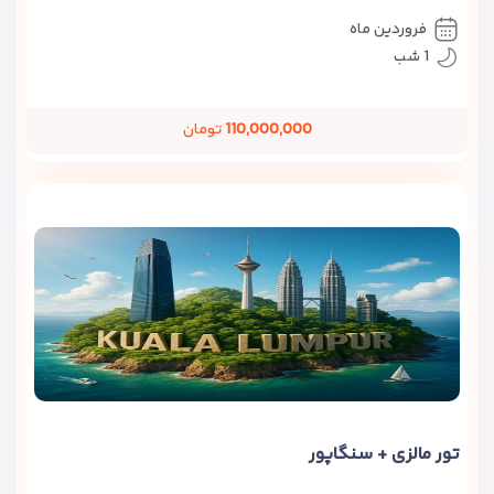
فروردین ماه
1 شب
110,000,000
تومان
تور مالزی + سنگاپور