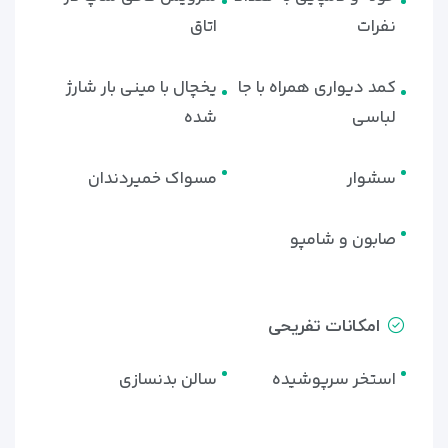
نفرات
اتاق
کمد دیواری همراه با جا
یخچال با مینی بار شارژ
لباسی
شده
سشوار
مسواک خمیردندان
صابون و شامپو
امکانات تفریحی
استخر سرپوشیده
سالن بدنسازی