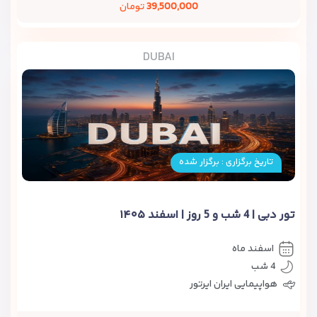
39,500,000
تومان
DUBAI
تاریخ برگزاری : برگزار شده
تور دبی | 4 شب و 5 روز | اسفند ۱۴۰۵
اسفند ماه
4 شب
هواپیمایی ایران ایرتور