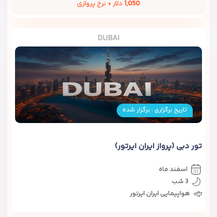
1,050
دلار + نرخ پروازی
DUBAI
تاریخ برگزاری : برگزار شده
تور دبی (پرواز ایران ایرتور)
اسفند ماه
3 شب
هواپیمایی ایران ایرتور