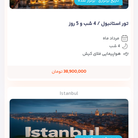
تاریخ برگزاری : برگزار شده
تور استانبول / 4 شب و 5 روز
مرداد ماه
4 شب
هواپیمایی فلای کیش
38,900,000
تومان
Istanbul