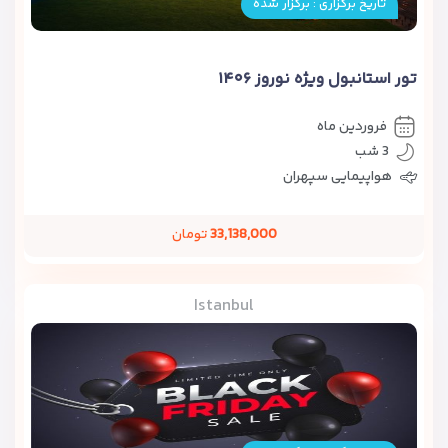
تاریخ برگزاری : برگزار شده
تور استانبول ویژه نوروز ۱۴۰۶
فروردین ماه
3 شب
هواپیمایی سپهران
33,138,000
تومان
Istanbul