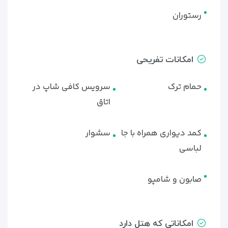
رستوران
امکانات تفریحی
حمام ترک
سرویس کافی شاپ در
اتاق
کمد دیواری همراه با جا
سشوار
لباسی
صابون و شامپو
امکاناتی که هتل دارد