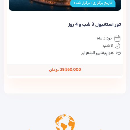
تاریخ برگزاری : برگزار شده
تور استانبول 3 شب و 4 روز
خرداد ماه
3 شب
هواپیمایی قشم ایر
29,560,000
تومان