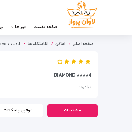
صفحه نخست
تور ها
پر
صفحه اصلی
اماکن
اقامتگاه ها
ond ****4
DIAMOND ****4
دیاموند
مشخصات
قوانین و امکانات