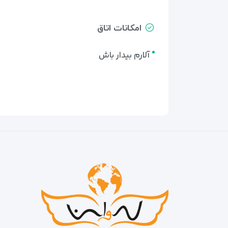
امکانات اتاق
آلارم بیدار باش