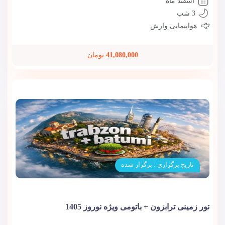
اسفند ماه
3 شب
هواپیمایی وارش
41,080,000
تومان
تاریخ برگزاری : برگزار شده
تور زمینی ترابزون + باتومی ویژه نوروز 1405