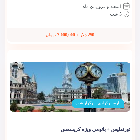
اسفند و فروردین ماه
5 شب
250
دلار +
7,000,000
تومان
تاریخ برگزاری : برگزار شده
تورتفلیس + باتومی ویژه کریسمس