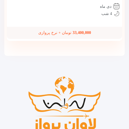
دی ماه
4 شب
33,400,000
تومان + نرخ پروازی