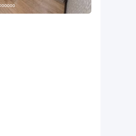
nsul
l000000