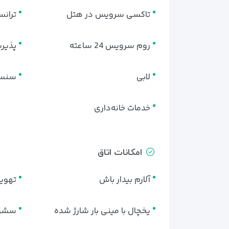
تاکسی سرویس در هتل
تران
روم سرویس 24 ساعته
پذیرش 24 
لابی
سنسو
خدمات خانه‌داری
امکانات اتاق
آلارم بیدار باش
تهوی
یخچال با مینی بار شارژ شده
سشوا