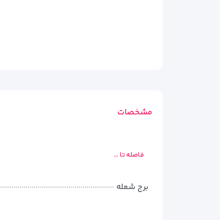
0000000
مشخصات
فاصله تا ...
برج شعله