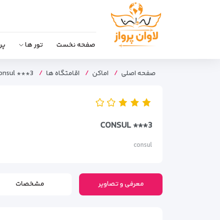
صفحه نخست
تور ها
پر
صفحه اصلی
اماکن
اقامتگاه ها
onsul ***3
CONSUL ***3
consul
معرفی و تصاویر
مشخصات