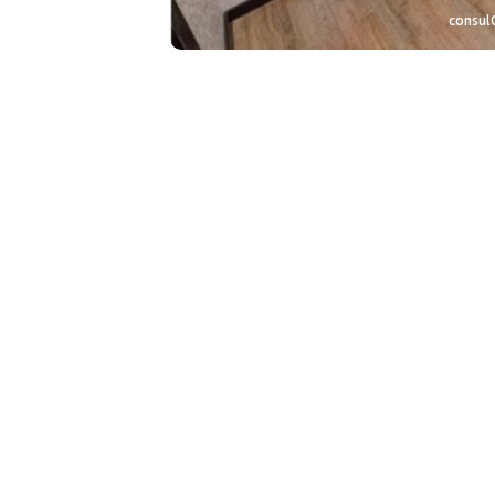
co
consu