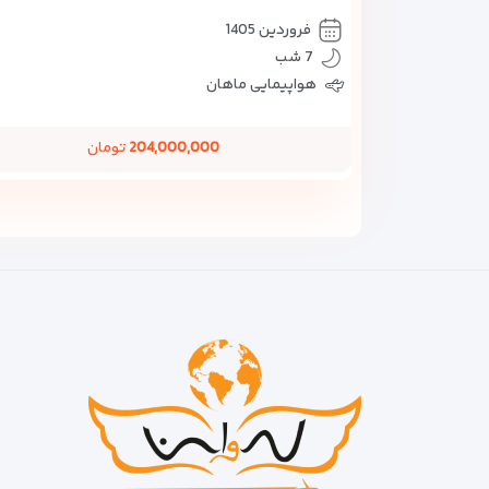
فروردین 1405
7 شب
هواپیمایی ماهان
204,000,000
تومان