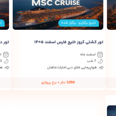
تاریخ برگزاری : برگزار شده
تا
تور کشتی کروز خلیج فارس اسفند ۱۴۰۵
تور دب
اسفند ماه
ا
7 شب
3 شب
هواپیمایی فلای دبی،امارات،ماهان
هو
1,050
دلار + نرخ پروازی