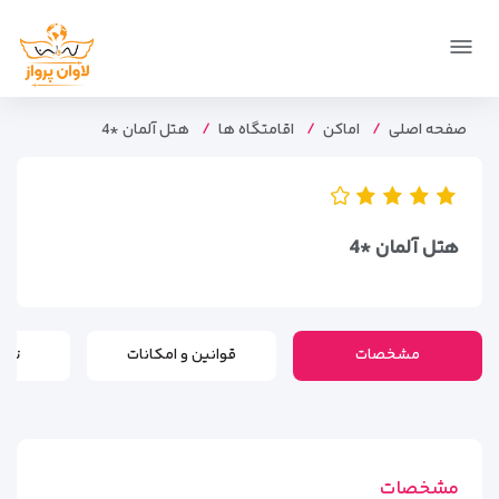
صفحه اصلی
اماکن
اقامتگاه ها
هتل آلمان *4
هتل آلمان *4
مشخصات
قوانین و امکانات
تور
مشخصات