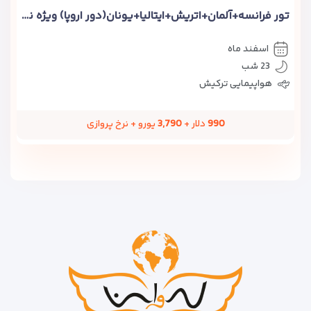
تور فرانسه+آلمان+اتریش+ایتالیا+یونان(دور اروپا) ویژه نوروز ۱۴۰۶
اسفند ماه
23 شب
هواپیمایی ترکیش
990
دلار +
3,790
یورو + نرخ پروازی