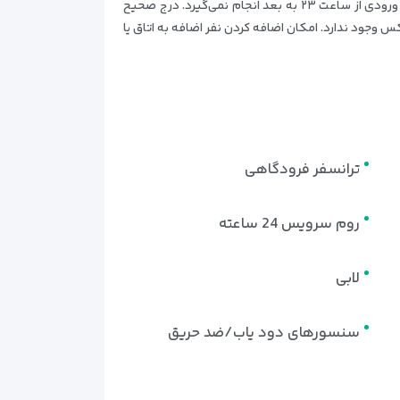
هتل يک نوبت به‌صورت رايگان و ساير دفعات شامل ۳۰% تخفيف می‌شود (سانس استخر ۱ ساعت). استقبال فرودگاهی برای پروازهای ورودی از ساعت ۲۳ به بعد انجام نمی‌گیرد. درج صحيح
 وجود ندارد. امکان اضافه کردن نفر اضافه به اتاق يا
ترانسفر فرودگاهی
روم سرویس 24 ساعته
لابی
سنسورهای دود یاب/ضد حریق