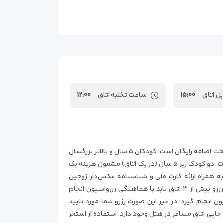
ل اتاق
۱۵:۰۰
ساعت تخلیه اتاق
۱۲:۰۰
ساعت تحویل اتاق 15:00 ساعت تخلیه اتاق 12:00 قوانین تخت اضافه و کودک اقامت برای کودکان زیر ۵ سال در صورت عدم درخواست تخت اضافه رایگان است. کودکان ۵ سال و بالاتر بزرگسال
محسوب می‌شوند و برای اقامت آن‌ها باید هزینه کامل پرداخت شود. در هر اتاق فقط برای یک کودک، اقامت رایگان در نظر گرفته شده است. دو کودک زير ۵ سال (در يک اتاق) مشمول هزينه يک
ه همراه ارائه کارت ملی و شناسنامه عکس‌دار زوجین
امکان‌پذیر است. پذیرش آقا و خانم تنها، فقط با ارائه مدارک شناسایی معتبر ازجمله کارت ملی و شناسنامه عکس‌دار امکان‌پذیر است. رزرو بيش از ۳ اتاق باید با هماهنگی رزرواسيون انجام
ت در این هتل، باید با هماهنگی رزرواسیون انجام گیرد؛ در غیر این صورت رزرو شما مورد تایید
ايی اتاق مسافر در هتل وجود دارد. استفاده از استخر