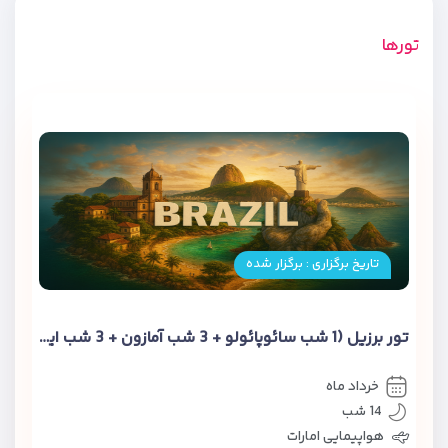
تورها
تاریخ برگزاری : برگزار شده
تور برزیل (1 شب سائوپائولو + 3 شب آمازون + 3 شب ایگواسو+ 3 شب ریو دوژانیرو + 4 شب کشتی کروز)
خرداد ماه
14 شب
هواپیمایی امارات