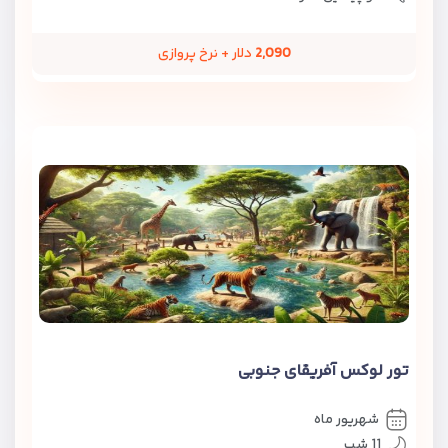
2,090
دلار + نرخ پروازی
تور لوکس آفریقای جنوبی
شهریور ماه
11 شب