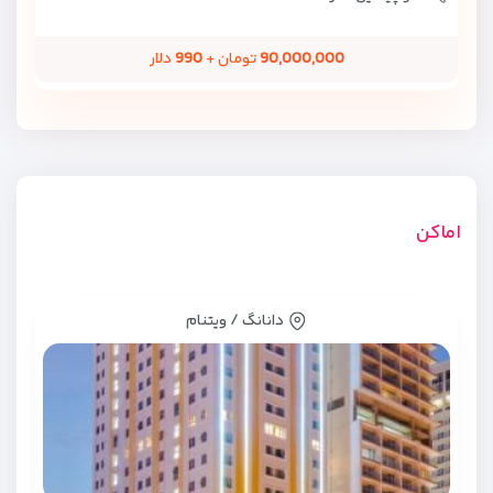
90,000,000
تومان +
990
دلار
اماکن
دانانگ / ویتنام