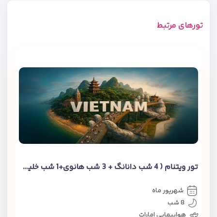
تورهای مرتبط
تور ویتنام ( 4 شب دانانگ + 3 شب هانوی+1 شب خلیج هالونگ )
شهریور ماه
8 شب
هواپیمایی امارات