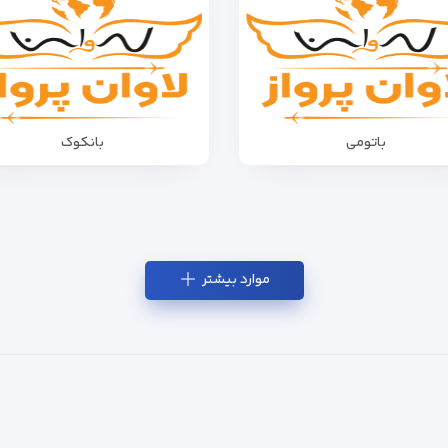
باتومی
بانکوک
موارد بیشتر