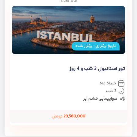
Istanbul
تاریخ برگزاری : برگزار شده
تور استانبول 3 شب و 4 روز
خرداد ماه
3 شب
هواپیمایی قشم ایر
29,560,000
تومان