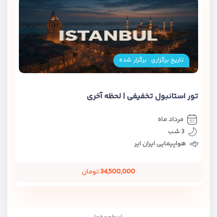
تاریخ برگزاری : برگزار شده
تور استانبول تخفیفی | لحظه آخری
مرداد ماه
3 شب
هواپیمایی ایران ایر
34,500,000
تومان